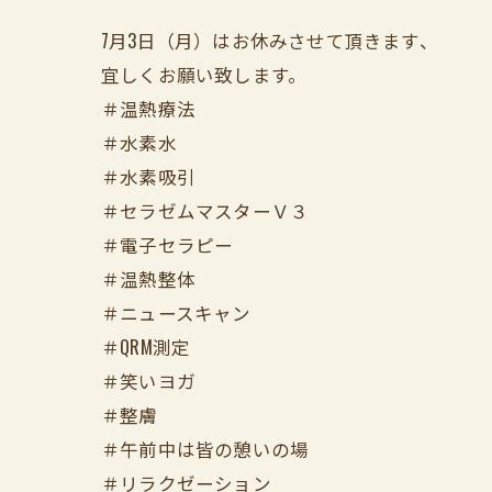
7月3日（月）はお休みさせて頂きます、
宜しくお願い致します。
＃温熱療法
＃水素水
＃水素吸引
＃セラゼムマスターＶ３
＃電子セラピー
＃温熱整体
＃ニュースキャン
＃QRM測定
＃笑いヨガ
＃整膚
＃午前中は皆の憩いの場
＃リラクゼーション