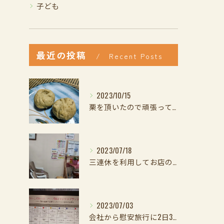
子ども
最近の投稿
Recent Posts
2023/10/15
栗を頂いたので頑張ってきんとんを作ってみました
2023/07/18
三連休を利用してお店の中の模様替えをしました、暑くて大変だっ...
2023/07/03
会社から慰安旅行に2日3日と行ってきました、昨日は有馬温泉で...